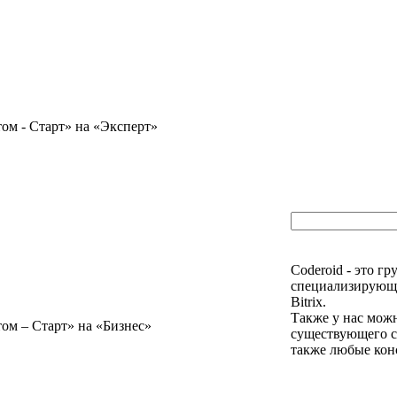
ом - Старт» на «Эксперт»
Coderoid - это г
специализирующи
Bitrix.
Также у нас можно
ом – Старт» на «Бизнес»
существующего са
также любые конс