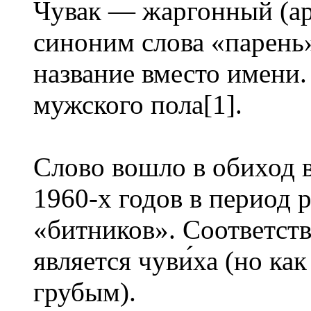
Чува́к — жаргонный (а
синоним слова «парень
название вместо имени
мужского пола[1].
Слово вошло в обиход 
1960-х годов в период
«битников». Соответст
является чуви́ха (но к
грубым).