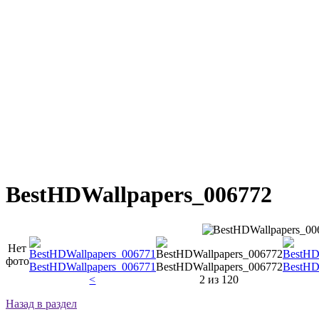
BestHDWallpapers_006772
Нет
фото
BestHDWallpapers_006771
BestHDWallpapers_006772
BestHD
<
2 из 120
Назад в раздел