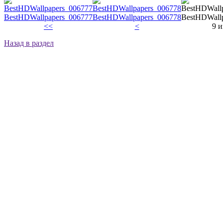
BestHDWallpapers_006777
BestHDWallpapers_006778
BestHDWall
<<
<
9 и
Назад в раздел