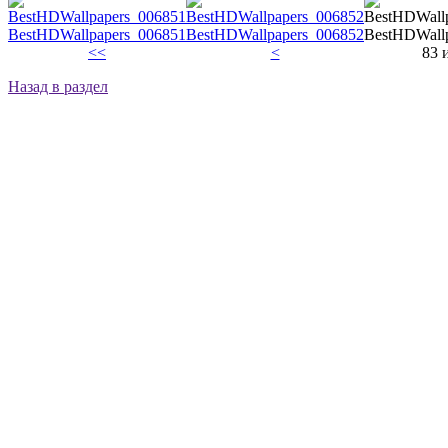
BestHDWallpapers_006851
BestHDWallpapers_006852
BestHDWall
<<
<
83 
Назад в раздел