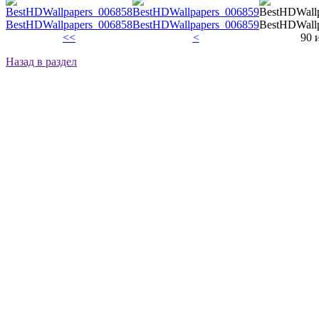
BestHDWallpapers_006858
BestHDWallpapers_006859
BestHDWall
<<
<
90 
Назад в раздел